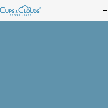
Bizimle
iletişime
geç.
BİZE ULAŞIN
HIZLI MENÜ
KEŞFET