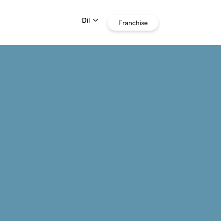
Dil
Franchise
IN
NIZ VAR?
454
dclouds.com