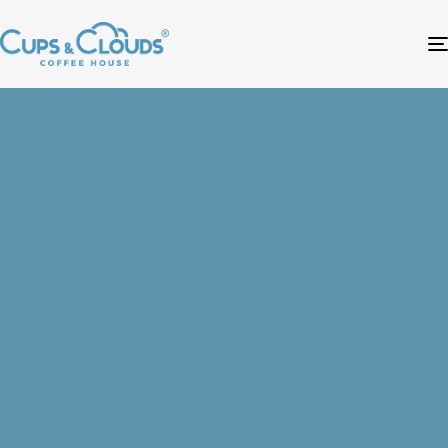
Bizimle
iletişime
geç.
BİZE ULAŞIN
HIZLI MENÜ
KEŞFET